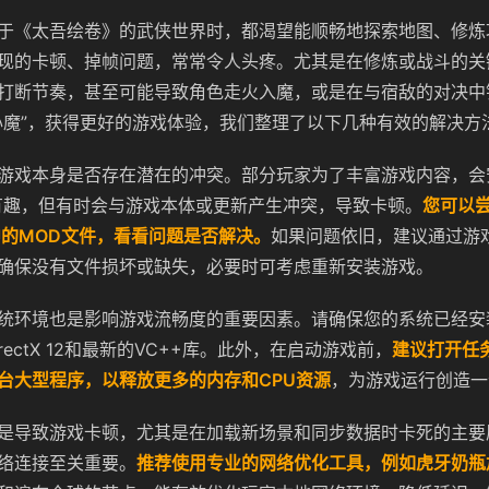
于《太吾绘卷》的武侠世界时，都渴望能顺畅地探索地图、修炼
现的卡顿、掉帧问题，常常令人头疼。尤其是在修炼或战斗的关
打断节奏，甚至可能导致角色走火入魔，或是在与宿敌的对决中
心魔”，获得更好的游戏体验，我们整理了以下几种有效的解决方
游戏本身是否存在潜在的冲突。部分玩家为了丰富游戏内容，会
有趣，但有时会与游戏本体或更新产生冲突，导致卡顿。
您可以
夹中的MOD文件，看看问题是否解决。
如果问题依旧，建议通过游
确保没有文件损坏或缺失，必要时可考虑重新安装游戏。
统环境也是影响游戏流畅度的重要因素。请确保您的系统已经安
rectX 12和最新的VC++库。此外，在启动游戏前，
建议打开任
台大型程序，以释放更多的内存和CPU资源
，为游戏运行创造一
是导致游戏卡顿，尤其是在加载新场景和同步数据时卡死的主要
络连接至关重要。
推荐使用专业的网络优化工具，例如虎牙奶瓶