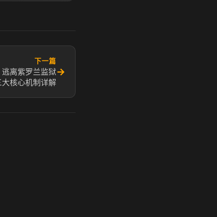
下一篇
→
：逃离紫罗兰监狱
三大核心机制详解