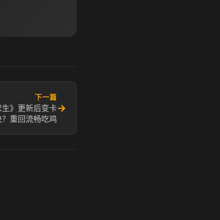
下一篇
→
求生》更新后变卡
决？重回流畅吃鸡