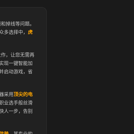
顿和掉线等问题。
众多选择中，
虎
大作，让您无需再
实现一键智能加
并启动游戏，省
器采用
顶尖的电
职业选手般丝滑
快人一步，告别
信赖
。其专业的