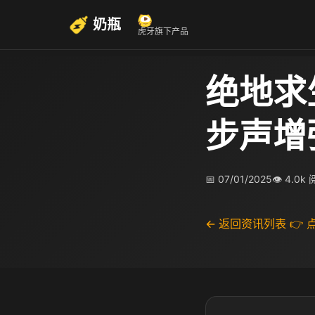
奶瓶
虎牙旗下产品
绝地求
步声增
📅 07/01/2025
👁 4.0k
← 返回资讯列表
👉