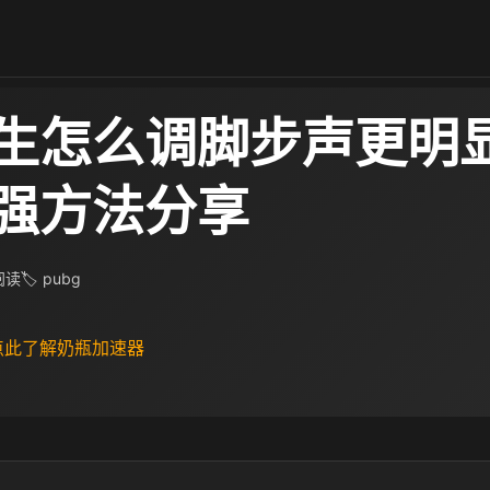
生怎么调脚步声更明
强方法分享
 阅读
🏷 pubg
 点此了解奶瓶加速器