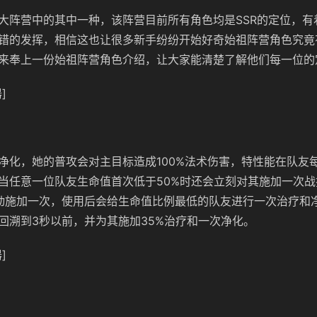
大阵营中的其中一种，该阵营目前所有角色均是SSR的定位，有
错的发挥，相信这也让很多新手纷纷开始好奇始祖阵营角色究竟
来奉上一份始祖阵营角色介绍，让大家能清楚了解他们每一位的
]
净化，她的普攻会对主目标造成100%法术伤害，特性能在队友
当任意一位队友生命值首次低于50%时还会立刻对其施加一次
动施加一次，使用后会给生命值比例最低的队友进行一次治疗和
回溯到3秒以前，并为其施加35%治疗和一次净化。
]