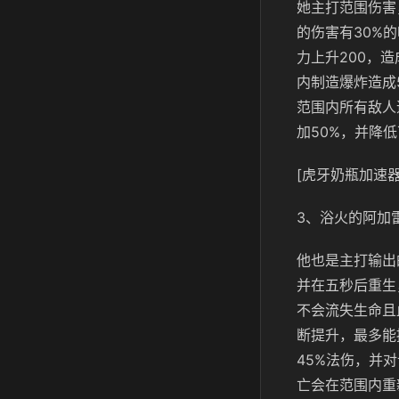
她主打范围伤害
的伤害有30%
力上升200，
内制造爆炸造成
范围内所有敌人
加50%，并降
[虎牙奶瓶加速器
3、浴火的阿加
他也是主打输出
并在五秒后重生
不会流失生命且
断提升，最多能
45%法伤，并
亡会在范围内重