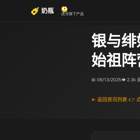
奶瓶
虎牙旗下产品
银与绯
始祖阵
📅 06/13/2025
👁 2.3k
← 返回资讯列表
👉