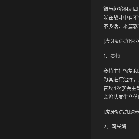
银与绯始祖是四
能在战斗中有不
不多话，本篇就
[虎牙奶瓶加速器
1、赛特
赛特主打恢复和
为其进行治疗，
普攻4次就会主
会将队友生命值
[虎牙奶瓶加速器
2、莉米姆