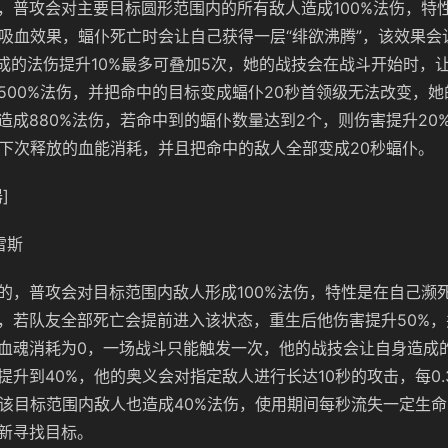
，普攻会对主要目标圆形范围内的所有敌人造成100%法伤，特
的吸血效果，蝠仆死亡时会让自己获得一层“绯欲沸腾”，该效果会
造成的法伤提升10%最多可叠加5次，她的战技会在战斗开始时，
500%法伤，并把命中的目标变成蝠仆20秒首领级无法改变，
造成880%法伤，若命中到的蝠仆数量达到2个，则伤害提升20
低下次释放的血能消耗，并且把命中的敌人全部变成20秒蝠仆。
]
雷斯
的，普攻会对目标范围内敌人形成100%法伤，特性是在自己濒
，若队友全部死亡会提前进入该状态，重生后他伤害提升50%
血魂消耗为0，一场战斗只能触发一次，他的战技会让自身造成
提升到40%，他的奥义会对指定敌人进行长达10秒的攻击，每0.
对该目标范围内敌人也造成40%法伤，使用期间每秒流失一定生
新寻找目标。