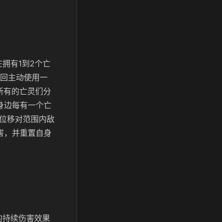
拥有1到2个亡
次回主动使用一
所有的亡灵们分
身边每有一个亡
方位移对范围内敌
害，并重置自身
的持续伤害效果