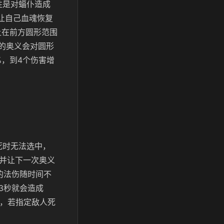
性是对蝠仆造成
让自己血魂恢复
让在前方圆形范围
她的奥义会对圆形
%，到4个伤害增
死时无法选中，
，并让下一次奥义
的法伤随时间不
3秒就会造成
命，若指定敌人死