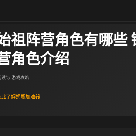
始祖阵营角色有哪些 ​
营角色介绍
 阅读
🏷 游戏攻略
 点此了解奶瓶加速器