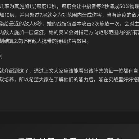
%几率为其施加1层瘟疫10秒，瘟疫会让中招者每2秒造成50%物
叠加10层，并且超过7层就变为对范围内造成伤害，当有瘟疫的敌
染给最近的敌人6秒，她的战技每基本攻击2次施放一次，会对主目
内敌人施加一层瘟疫，她的奥义会对指定方向矩形范围内的所有敌
刻结算2次所有敌人携带的持续伤害效果。
]
就介绍到这了，通过上文大家应该能看出该阵营的每一位都有自
取培养，所以希望大家在了解他们的能力后，能在实战里好好搭