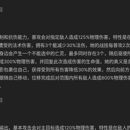
]
制和抗伤能力，普攻会对指定敌人造成125%物理伤害，特性是在
%遭受的法术伤害，拥有3个能减少30%法伤，她的战技每普攻2
身边会产生一个不能选中的亡灵，最多同时存在3个，随后驱使
成300%物理伤害，并回复此次造成伤害的生命值，她的奥义是
影包裹住自己，获得受到所有伤害降低30%的效果，然后向前
跟随自己移动，位移完成后对范围内所有敌人造成800%物理伤
。
]
输出，基本攻击会对主目标造成120%物理伤害，特性是在敌人