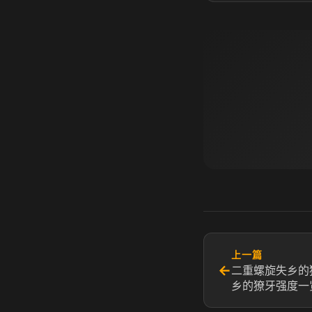
上一篇
←
二重螺旋失乡的
乡的獠牙强度一