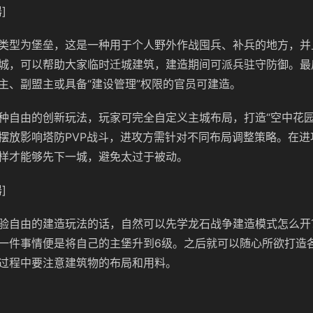
]
类型为堡垒，这是一种用于个人野外作战囤兵、补兵的地方，并
城，可以帮助大家临时迁城建筑，建造期间可派兵驻守防御。最
主、副盟主或具备“建设管理”权限的官员可建造。
种自由的创新玩法，玩家可完全自定义主城布局，打造“空中花园”
摆放影响塔防PVP战斗，进攻方需针对不同布局调整策略。在进
样才能够先下一城，避免太过于被动。
]
验自由的建造玩法的话，自然可以先学龙石战争建造模式怎么开
一件事情便是将自己的主堡升到6级。之后就可以随心所欲打造
过程中要注意建筑物的布局和用料。