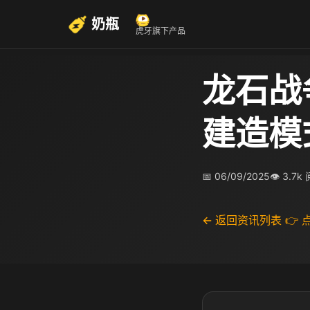
奶瓶
虎牙旗下产品
龙石战
建造模
📅 06/09/2025
👁 3.7k
← 返回资讯列表
👉