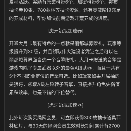
累积活跃。奖励有原装母带6个、加密母带6个、邦布
抽卡券10张、780菲林等抽卡资源，还有零散阶段充足
的养成材料，帮你加快前期游戏开荒养成的进度。
[虎牙奶瓶加速器]
开通大月卡最有特色的一点就是丽都城募赠礼，玩家等
级提升到30级，并且领取伟大建设者凭证之后可以在
丽都城募界面自选一个音擎赠礼。大月卡赠送的音擎是
游戏内除了专属武器以外的最强A级武器，而且一共有
5个不同职业定位的音擎可选。比如玩家如果开局抽的
是狼哥，领取A级左轮转子音擎，直接提升角色失衡值
累积效率，也是不错的下位替代。
[虎牙奶瓶加速器]
此外每次购买绳网会员，可立即获得300枚抽卡道具菲
林底片，与30天的绳网会员生效时长期间累计有2700