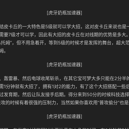
[虎牙奶瓶加速器]
结皮卡丘的一大特色是5级就可以学大招，这对皮卡丘来说也是
需要7级才可以学，因此有大招的皮卡丘在对线期的优势是多大。
洛托姆”，但不用急着开，等到5级的时候才是发挥的舞台，超大
姆。
[虎牙奶瓶加速器]
、轰雷暴、然后电球收尾斩杀，在其它宝可梦大多只能在2分半
需1分钟就有大招了，拥有1对2的能力，有了这个大招搭配一些
过发育期，然后让队友接手后期。得分来到50分的时候科技选择
进攻的时候有着很强的压制力，当然如果你喜欢用“普攻偷分”也
[虎牙奶瓶加速器]