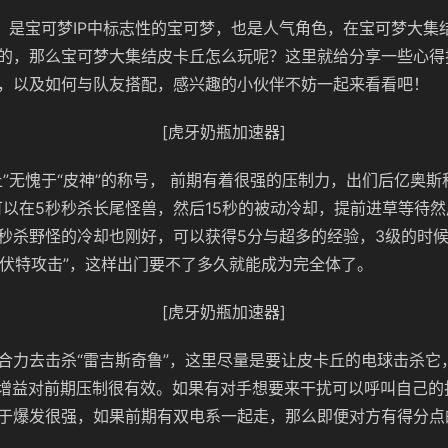
”，是宝可梦IP中标志性的宝可梦，也是人气角色，在宝可梦大集
的，那么宝可梦大集结皮卡丘怎么玩呢？这里就给分享一些心得
，以及如何与队友搭配，感兴趣的小伙伴不妨一起来看看吧！
[虎牙奶瓶加速器]
丘”无愧于“皮神”的称号， 前期有着很强的压制力，出们后亿奥斯
可以在5秒秒杀长尾怪兽，然后15秒的被动冷却，提前进草等待然
秒杀野怪的冷却也刚好，可以获得5分与超多的经验，3级的时
与“伏特攻击”，这样出门要不了多久就能成为完全体了。
[虎牙奶瓶加速器]
合力去击杀“雷吉斯奇鲁”，这里尽量是要让皮卡丘的电球击杀它，
这个增益对前期压制很有效。如果有对手想要来干扰可以呼叫自己
于爆发很强，如果前期有双电系一起走，那么即便对方有得分点