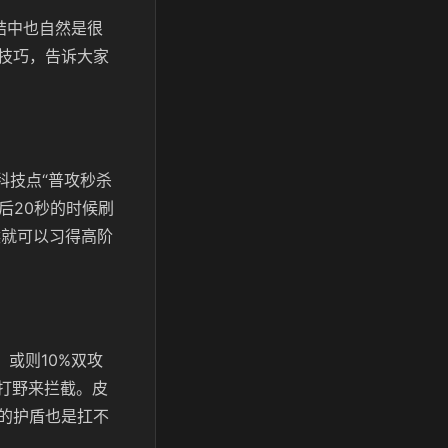
结中也自然是很
技巧，告诉大家
科技点“普攻秒杀
后20秒的时候刷
候就可以习得高阶
或则10%双攻
的打野来拦截。皮
的护盾也是扛不