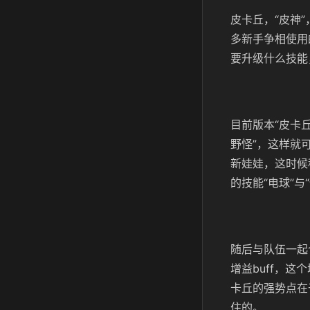
皮卡丘，“皮神
多新手争相使用
要升级什么技能
目前版本“皮卡
野怪”，这样就
新娃娃，这时候
的技能“电球”
随后与队伍一起
增益buff，
卡丘的强势点在
住的。