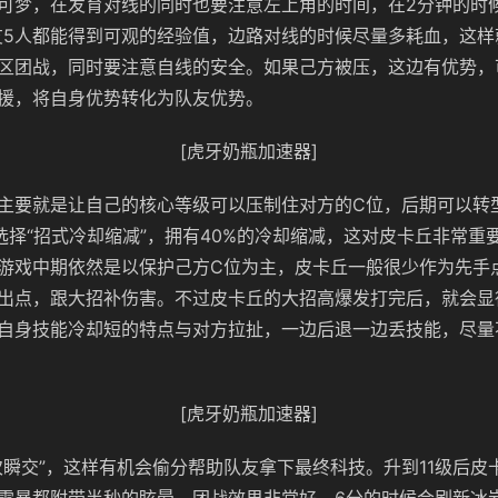
可梦，在发育对线的同时也要注意左上角的时间，在2分钟的时候
友5人都能得到可观的经验值，边路对线的时候尽量多耗血，这样
区团战，同时要注意自线的安全。如果己方被压，这边有优势，
援，将自身优势转化为队友优势。
[虎牙奶瓶加速器]
主要就是让自己的核心等级可以压制住对方的C位，后期可以转
技选择“招式冷却缩减”，拥有40%的冷却缩减，这对皮卡丘非常重
游戏中期依然是以保护己方C位为主，皮卡丘一般很少作为先手
出点，跟大招补伤害。不过皮卡丘的大招高爆发打完后，就会显
自身技能冷却短的特点与对方拉扯，一边后退一边丢技能，尽量
[虎牙奶瓶加速器]
次瞬交”，这样有机会偷分帮助队友拿下最终科技。升到11级后皮