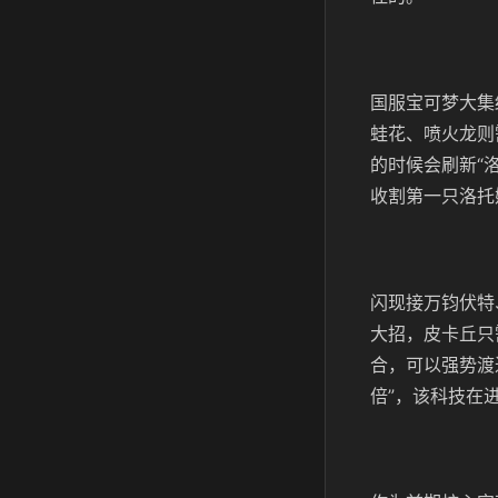
国服宝可梦大集
蛙花、喷火龙则
的时候会刷新“
收割第一只洛托
闪现接万钧伏特
大招，皮卡丘只
合，可以强势渡
倍”，该科技在