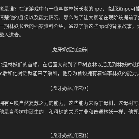
老是谁？在该游戏中有一位叫做林妖长老的npc，说起这npc可
清楚他的身份以及能力情况，那么为了让大家能在现阶段提前了解
一期林妖长老的档案资料介绍，通过了解这些npc的背景故事，
融入进去。
[虎牙奶瓶加速器]
，他是林妖们的首领，在后面大家到了母树森林以后见到林妖时就能
pc后和他对话就能来了解到，他身为首领拥有着统率林妖的能力
[虎牙奶瓶加速器]
拥有召唤自然复苏之力的能力，这些能力来源于母树，这母树可
他是自母树中诞生的，和母树的关系并非和普通林妖一样，他算
[虎牙奶瓶加速器]