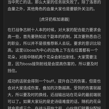
当中死亡的话，那么大家的任务就失败了。除了洛恩的
血量之外，其他角色的血量大家也是要额外关注的。
[虎牙奶瓶加速器]
在打战争古树十人本的时候，对大家的配合能力要求会
高一些，首先要熟知这个副本的机制，其次要熟悉自己
的职业，所以并不是很推荐新人去玩，要求的意识比较
高。这里以boss为中心的边角上下左右位置都有一个
花朵，对局中随机两个花朵会射出射线，大家需要注
意，因为boss接到射线是会提高伤害的，所以要及时
挡住。
成功的话就会得到一个buff，提升自己的伤害，但是也
会对大家造成伤害，叠加的次数越高，受到的伤害就越
大，所以要及时的换线，近战输出站在花朵的最前端就
可以了。如果大家玩的是史诗级难度的话，随机的花朵
就会变成三个。在战斗开始之前，小伙伴们就要分配好