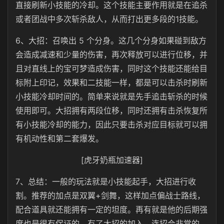
直接刷新小技能的冷却。这个技能主要作用就是在追杀
或者团战中多次斩杀敌人，从而打出更多段的1技能。
6、大招：召唤出 5 个分身。这几个分身如果碰到敌方
会造成减速和少量的伤害，再次释放可以进行位移，并
且对直线上的宝可梦造成伤害，同时这个技能还能给目
标附上印记，效果和二技能一样，都是可以击杀时刷新
小技能冷却时间的。简单来说就是先手追击斩杀的时候
使用即可。大招拥有两段位移，同时还拥有击杀恢复所
有小技能冷却的能力，因此只要击杀对应目标就可以拥
有机动性和第二套爆发。
[虎牙奶瓶加速器]
7、总结：一般的玩法就是小技能起手，大招进行收
割。推荐的加点是双翼+剑舞，这样加点偏战士路线，
配合道具就还能拥有一定的坦度。再有就是他的后期强
度也是很有保证的，有了大招的加入，连招会非常的