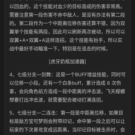
以回血的，这个技能对血少的目标造成的伤害非常高。
需要注意第一段伤害不命中敌人，是没有办法有第二段
的。第二段作为一个中距离位移伤害还算不错，因为双
翼单个技能有两段，因此可以刷新两次被动，所以可以
双翼+A+双翼+A这样连招。这个技能有抬手，所以实
战中最好手动瞄准一下，特别是在追击的时候。
[虎牙奶瓶加速器]
4、七级分支—剑舞：这是一个BUFF增益技能，同时可
以位移一小段。还有一个白条buff，累计造成 8 次伤
害，会向角色前方造成一段中距离的冲击波。飞天螳螂
想要打出冲击波，就需要配合被动打满连招。
5、七级分支—二连击：第一段是中距离位移，如果目
标是敌方宝可梦则会附带印记，命中第一段之后可以让
玩家的下次普攻变成远距离，当印记目标被击杀时，会