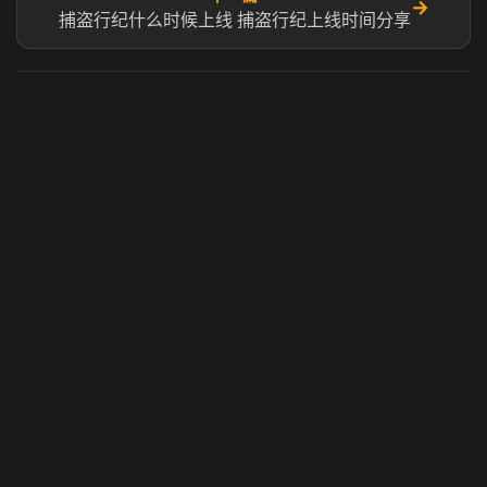
→
捕盗行纪什么时候上线 捕盗行纪上线时间分享
虎牙奶瓶加速器
玩 Steam 用奶瓶 - 关键时刻奶你一口
© 2025 虎牙奶瓶加速器|广州虎牙信息科技有限公司. 保留