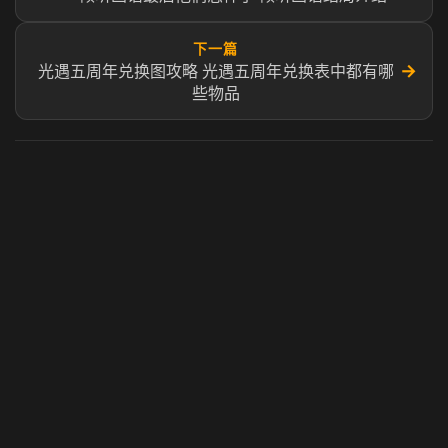
下一篇
→
光遇五周年兑换图攻略 光遇五周年兑换表中都有哪
些物品
虎牙奶瓶加速器