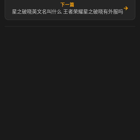
下一篇
→
星之破晓英文名叫什么 王者荣耀星之破晓有外服吗
虎牙奶瓶加速器
玩 Steam 用奶瓶 - 关键时刻奶你一口