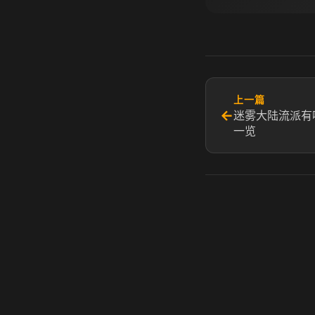
上一篇
←
迷雾大陆流派有
一览