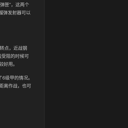
发弹匣”，这两个
榴弹发射器可以
合转点，近战钢
线受阻的时候可
较好用。
了6级甲的情况。
距离作战，也可