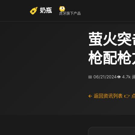
奶瓶
虎牙旗下产品
萤火突
枪配枪
📅 06/21/2024
👁 4.7k
← 返回资讯列表
👉