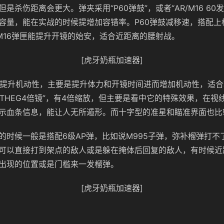
是杀伤距离会更大。弹夹采用“P60弹鼓”，或者“AR/M16 60
容量，能在实战的时候提增加容错率。P60弹鼓减移速，搭配上
/M16弹匣能提升开镜的始安，适合近距离的腰射战。
[虎牙奶瓶加速器]
空握把提升机动性，主要是提升体力和开镜时间进而增加机动性，适
HTHEG4倍镜”，有4倍缩放，但主要是看中它的特殊效果，在视
示血条信息，能让人无所遁形。而十字型的准星和瞄准界面也比
的时候一般是搭配6级AP弹，比如说M995子弹，弥补榴弹打不
可以直接打到架点的敌人或是躲在掩体后回复的敌人，有时候近
出现的位置或是门槛来一发榴弹。
[虎牙奶瓶加速器]