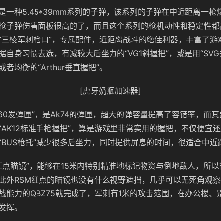
是一种5.45*39mm系列的子弹，该系列的子弹在中近距离一枪
枪子弹伤害面板很高的了，而且这个系列的枪机动性和稳定性都高
“三棱军刺枪口”，专属配件，近距离战斗的绝佳利器，丰富了游
据自身习惯去选，有减较大后坐力的“VG1斜握把”，或是用“SVG
者均衡的“Arthur垂直握把”。
[虎牙奶瓶加速器]
1 60发弹匣”，是Ak74的弹匣，超大的弹容量提高了容错率，而
“AK12标准手枪握把”，算是游戏里非常实用的握把，不仅便宜
“BUS枪托”减少很多后坐力，同时提供屏息的时间，很适合中近
M红点瞄镜”，能够在15米内特别精准地标记物资与倒地敌人，所
此外RSM红点的瞄镜也没有什么视野遮挡，几乎可以无死角观
战能力的QBZ75就完成了，军刺有1米的攻击范围，在办公楼、
发挥。