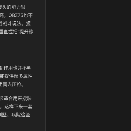
爆头的能力很
，QBZ75也不
戏战斗玩法。握
垂直握把”提升移
其副作用也并不明
还能提供超多属性
距离去压枪。
以很适合用来搜装
察。这样下来一套
别墅、病院这些