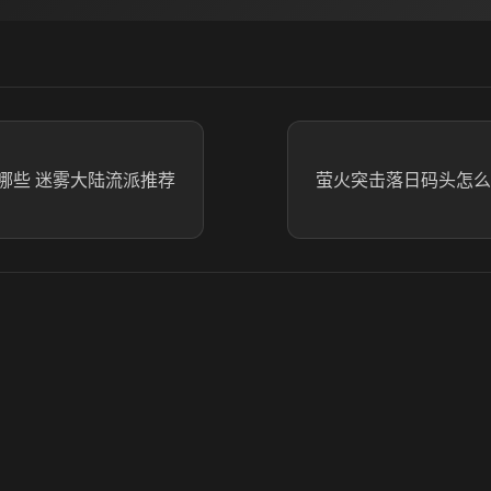
哪些 迷雾大陆流派推荐
萤火突击落日码头怎么