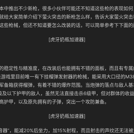
本中推出不少新枪，很多小伙伴可能还不知道这些枪的表现如何
就给大家简单介绍下萤火突击的新枪怎么样，告诉大家萤火突击
这些枪械，但还不知道要怎么改装的话，可以简单参考下下面的
[虎牙奶瓶加速器]
的稳定性与精准度，在改装后也能拥有不错的面板，而且有专属的
是游戏里目前唯一有下挂榴弹发射器的枪械，能采用大口径的M3
军备箱获得榴弹，有着不错的爆炸范围。当炮弹的落点与敌人基
级及以下护甲的敌人，虽然无法直接击杀6级甲，但对群体的收
高护甲，以及原先拥有的子弹，突出一个攻防兼备。
[虎牙奶瓶加速器]
消音器”，能减20%后坐力，加15%射程，而且射击的声纹还无法