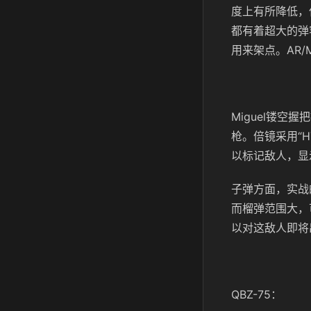
度上有所降低，但
都有着超大的弹
用来架点。AR
Miguel镂
枪。倍镜采用“
以标记敌人，显
子弹方面，实战
而榴弹范围大，
以对这敌人即将
QBZ-75：