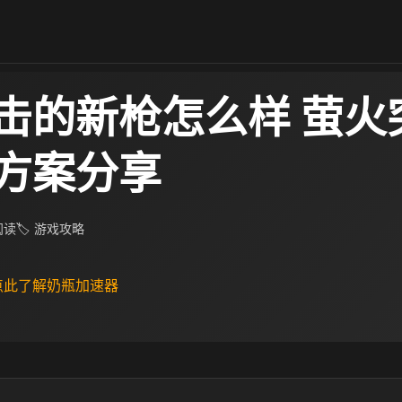
击的新枪怎么样 萤火
方案​分享
 阅读
🏷 游戏攻略
 点此了解奶瓶加速器