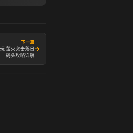
下一篇
→
玩 萤火突击落日
码头攻略详解