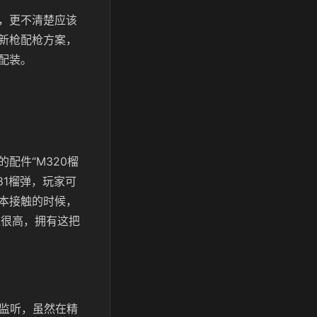
，更不清楚应该
新枪配枪方案，
配装。
配件“M320榴
81榴弹，玩家可
本接触的时候，
益很高，拥有这把
被监听，虽然在精