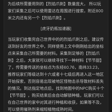
为后续所需要用到的【烈焰爪刺】数量庞大， 所以玩
家们采集之后可以使用雷达在周围进行搜索，附近800
米之内还有另一个【烈焰爪刺】。
[虎牙奶瓶加速器]
当玩家们收集完自己世界中的的烈焰爪刺之后，建议传
送到好友的世界之中，同样使用上文中刚刚给出的坐标
点来采集自己所需要的材料。采集到足够的【烈焰爪
刺】之后，大家就可以继续寻找下一种材料【节节甜】
了，传需要传送的坐标点为东经60.76，南纬33.23，
推荐玩家们等级达到十六或者十七级后再进入这一地区
开始探索，否则容易出现被地区怪物击杀导致材料丢失
的情况。到达指定地点后，找到地图中的NPC购买十个
【节节甜】，购买结束后会自动解锁种植，玩家们可以
在自己世界的家中对其进行种植和收获，如果等不及，
可以使用催熟剂来缩短植物成熟时间。