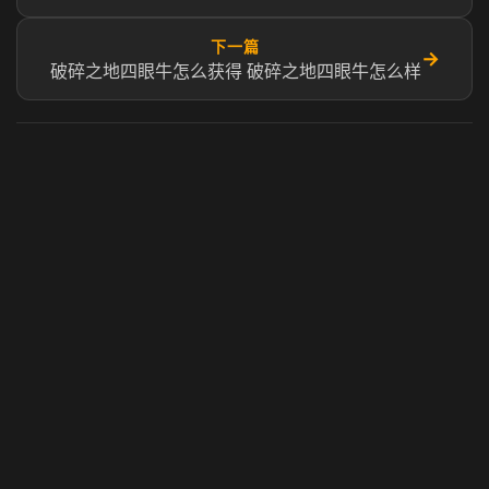
下一篇
→
破碎之地四眼牛怎么获得 破碎之地四眼牛怎么样
虎牙奶瓶加速器