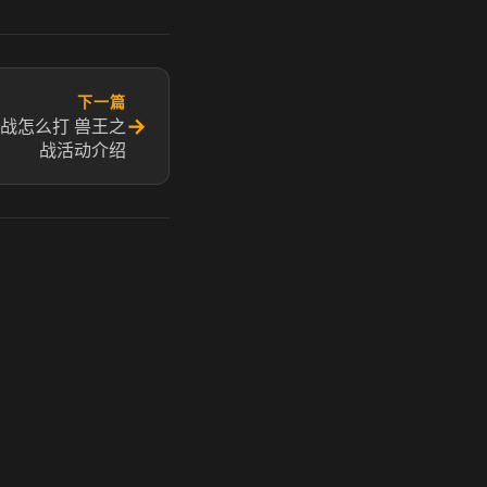
下一篇
→
战怎么打 兽王之
战活动介绍