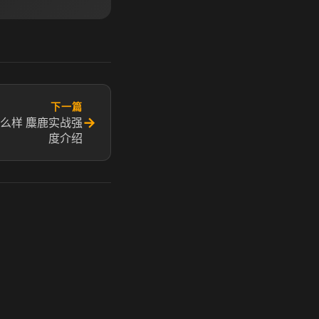
下一篇
→
么样 麋鹿实战强
度介绍