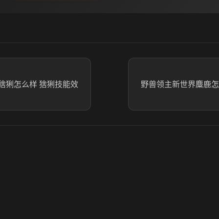
猞猁怎么样 猞猁技能效
野兽领主新世界麋鹿怎