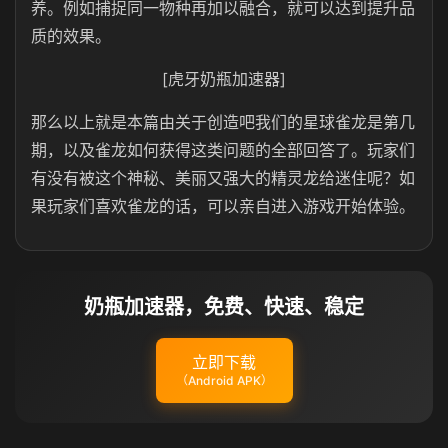
养。例如捕捉同一物种再加以融合，就可以达到提升品
质的效果。
[虎牙奶瓶加速器]
那么以上就是本篇由关于创造吧我们的星球雀龙是第几
期，以及雀龙如何获得这类问题的全部回答了。玩家们
有没有被这个神秘、美丽又强大的精灵龙给迷住呢？如
果玩家们喜欢雀龙的话，可以亲自进入游戏开始体验。
奶瓶加速器，免费、快速、稳定
立即下载
（Android APK）