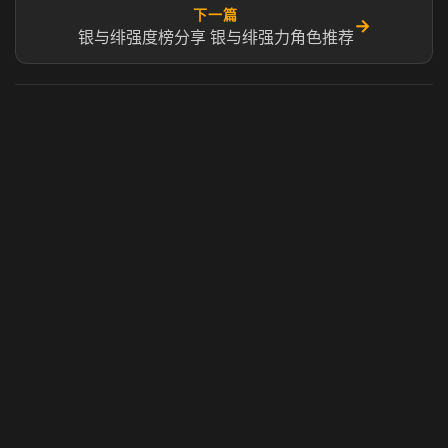
下一篇
→
银与绯强度榜分享 银与绯强力角色推荐
虎牙奶瓶加速器
玩 Steam 用奶瓶 - 关键时刻奶你一口