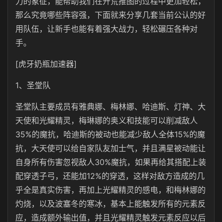
力的象征，能帮助我们在开荒推图的过程中更加轻松，
那么究竟哪些阵容强，下面就来分享几套当前公认的好
用队伍，让新手也能有着强大战力，轻松碾压各种对
手。
[虎牙奶瓶加速器]
1、圣堂队
圣堂队主要成员有雅典娜、梅林娜、哈迪斯、灯神、大
天使和光耀精灵，梅琳娜的奥义和技能可以削减敌人
35%的魔抗，哈迪斯的被动也能减少敌人全体15%的魔
抗，大天使可以给自家队友加士气，并且满星被动能让
自身所有伤害忽视敌人30%魔抗，如果再给其搭配上装
配穿透子弓，还能加12%的穿透，这样对敌方造成的几
乎全是真实伤害，再加上光耀精灵的感电，和梅林娜的
灼烧，以及波塞冬的寒冰，基本上能触发所有的元素反
应，造成额外输出值，并且光耀精灵触发元素反应以后