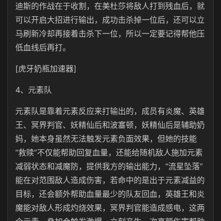
迪斯的作战在于收割，在美杜莎将敌人打到残血后，就
可以开启大招进行输出，成功击杀掉一位后，还可以立
马刷新冷却再接着击杀下一位，所以一定要记得帮他压
低血线后再打。
[虎牙奶瓶加速器]
4、元素队
元素队是靠着元素反应来打输出的，成员有炎魔、英雄
王、冥界判官、妖精仙后和波塞顿，妖精仙后是辅助奶
妈，她本身虽然无法触发元素负面效果，但她的技能
“救赎”不仅能帮助回复血量，还能给随机敌人施加元素
减弱状态和减魔防，提供我方的输出能力，“流星坠落”
能在对范围敌人造成伤害，若命中的是出于元素减益的
目标，还会额外帮助血量最少的队友回血，英雄王和炎
魔能对敌人形成灼烧效果，冥界判官能造成感电，这两