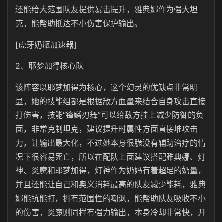
还能给大范围队友提供暴击提升，雅典娜作为强大坦
克，能帮助抵达不小伤害保护输出。
[虎牙奶瓶加速器]
2、耶梦加得核心队
该阵容以耶梦加得为核心，这个幻灵的优缺点非常明
显，她的技能组都是根据敌方血量来结合自身攻击直接
打伤害，技能“锋鳞刃舞”可以给敌方挂上减少防御的负
面，非常克制坦克，建议提升时属性方面直接堆攻击
力，让输出最大化，不过她本身很脆没有辅助治疗的情
况下很容易死亡，所以在配队上面建议搭配雅典娜、灯
神、炎魔和耶梦加得，灯神作为奶妈有着超足的奶量，
并且还能让自己和奥义消耗最高的队友减少能耗，雅典
娜能抗能打，拥有范围性的嘲讽，能帮助队友吸收不小
的伤害，炎魔则同样有强力输出，本身冷却非常快，开