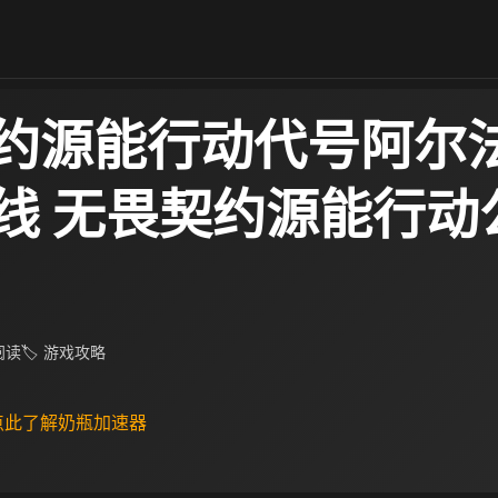
约源能行动代号阿尔
线 无畏契约源能行动
 阅读
🏷 游戏攻略
 点此了解奶瓶加速器