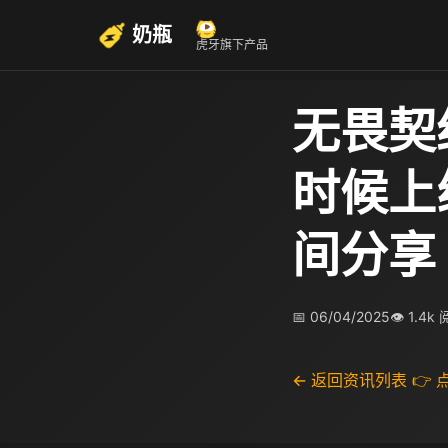
奶瓶
虎牙旗下产品
无畏契
时候上
间分享
📅 06/04/2025
👁 1.4k
← 返回资讯列表
👉