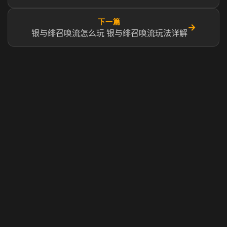
下一篇
→
银与绯召唤流怎么玩 银与绯召唤流玩法详解
虎牙奶瓶加速器