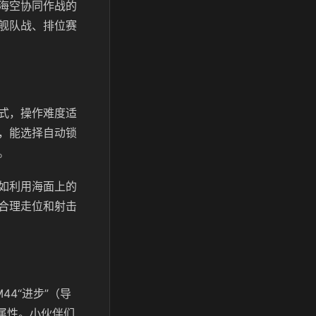
海空协同作战的
舰队战、排位赛
式，操作难度适
，能选择自动锁
。
如利用海面上的
合理走位和射击
4“进步”（导
等属性。小伙伴们