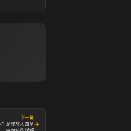
下一篇
→
样 龙魂旅人四圣
白虎技能详解