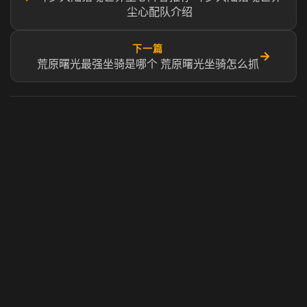
尘心配队介绍
下一篇
→
荒原曙光最强坐骑是哪个 荒原曙光坐骑怎么抓
虎牙奶瓶加速器