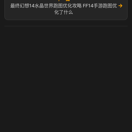
→
最终幻想14水晶世界跑图优化攻略 FF14手游跑图优
化了什么
虎牙奶瓶加速器
玩 Steam 用奶瓶 - 关键时刻奶你一口