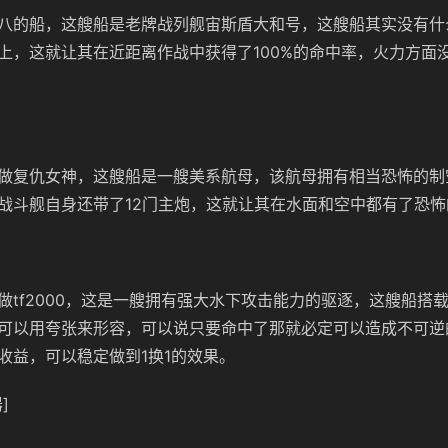
八的船，这艘船是老牌战列舰宙斯盾大和号，这艘船其实没有什
上，这就让其在近距离作战中获得了100%的命中率，火力方面
做复仇女神，这艘船是一艘美系航母，该航母拥有相当恐怖的制
战斗舰自身还带了12门主炮，这就让其在水面和空中都有了恐怖
做tf2000，这是一艘拥有强大水下攻击能力的驱逐，这艘船搭
可以用夸张来形容，可以说只要命中了那就必定可以造成不可逆
收益，可以稳定做到1换1的效果。
]