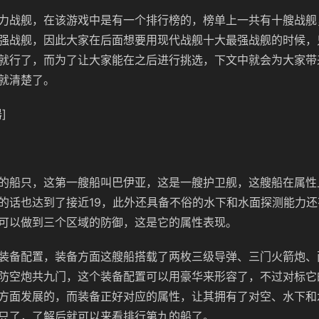
力战舰，在该游戏中是有一个排行榜的，榜单上一共有十艘战舰
强战舰，因此大家在后面想要用现代战舰十大最强战舰的时候，
就行了，而为了让大家能在之后进行挑选，下文中就会为大家带
就清楚了。
]
的船只，这第一艘船叫巴伊亚，这是一艘护卫舰，这艘船在属性
的话也达到了接近19，此外还具备不俗的水下和水面探测能力
可以做到三个区域的防御，这是它的属性表现。
装备配置，装备方面这艘船搭载了两枚三级导弹、三门火箭炮、
防空炮共九门，这个装备配置可以用豪华来形容了，不过对标它
方面发展的，而装备正好对应的属性，让其拥有了对空、水下和
只了，了解后就可以来看排行第九的船了。