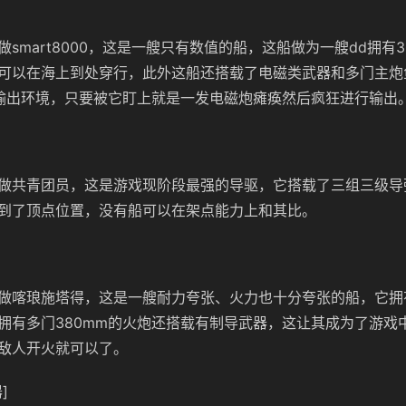
smart8000，这是一艘只有数值的船，这船做为一艘dd拥有
可以在海上到处穿行，此外这船还搭载了电磁类武器和多门主炮
输出环境，只要被它盯上就是一发电磁炮瘫痪然后疯狂进行输出
做共青团员，这是游戏现阶段最强的导驱，它搭载了三组三级导
到了顶点位置，没有船可以在架点能力上和其比。
做喀琅施塔得，这是一艘耐力夸张、火力也十分夸张的船，它拥
拥有多门380mm的火炮还搭载有制导武器，这让其成为了游戏
敌人开火就可以了。
]