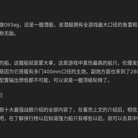
做093ag，这是一艘潜艇，该潜艇拥有全游戏最大口径的鱼雷
称无敌。
的船，这艘船就是蒙大拿，这是游戏中直伤最高的船只，伦爆发
是因为它搭载有多门400mm口径的主炮，副炮方面也来到了28
配置输出想低都不可能，可以说是一艘顶级轮椅了。
]
舰十大最强战舰介绍的全部内容了，在看完上文的介绍后，相信
吧，在了解排行榜以后知道强力船只有哪些以后，就可以去其中