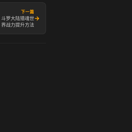
下一篇
→
 斗罗大陆猎魂世
界战力提升方法
玩 Steam 用奶瓶 - 关键时刻奶你一口