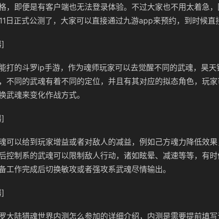
格，即便是有客户端也无法登录体验。不过大家也不用太着急，
7月11日正式公测了，大家可以直接通过九游app来预约，到时候
]
能打的斗罗ip手游，作为魂师玩家可以去觉醒不同的武魂，昊天
，不同的武魂有着不同的定位，并且有其对应的拟态角色，玩家
换武魂来变化作战方式。
]
魂可以给到玩家增益或者对敌人的减益，例如己方魂力降低效果
后控制系的武魂可以限制敌人行动，诸如眩晕、减速等等，有时
备工作完成后切换敏攻或者强攻系武魂尽情输出。
]
罗大陆猎魂世界内测怎么参加的详细介绍，内测是需要提前填写