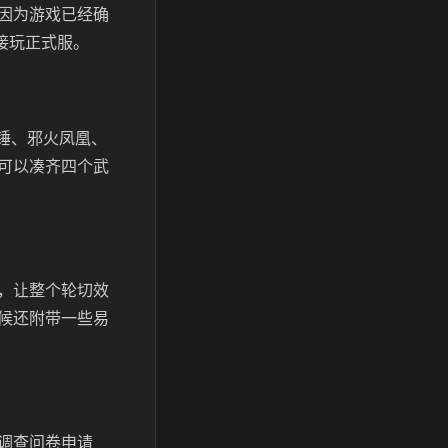
因为游戏已经确
直接玩正式服。
锤、邪火凤凰、
可以凑齐四个武
，让整个轮切效
候还附带一些易
调查问卷申请