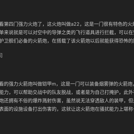
看第四门强力火炮了，这火炮叫做a22，这是一门很有特色的火
单来说就是可以对空中的导弹之类的飞行道具进行拦截，可以在
护卫舰们必备的火箭炮，在搭载了该火箭炮以后就能获得恐怖的
]
看的强力火箭炮叫做铠甲m，这是一门可以装备烟雾弹的火箭炮
能力，可以帮助交战中的队友脱战，或者是为自己打掩护，此外
炮还拥有不俗的爆炸溅射伤害，虽然说无法穿透敌人的装甲，但
表面的设施设备打出伤害的，这就让这火箭炮在骚扰能力上堪称