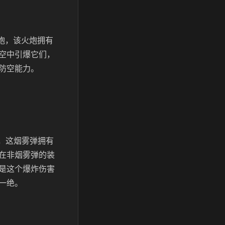
炮，该火炮拥有
空中引爆它们，
防空能力。
，这烟雾弹拥有
在非烟雾弹的装
是这个爆炸伤害
一绝。