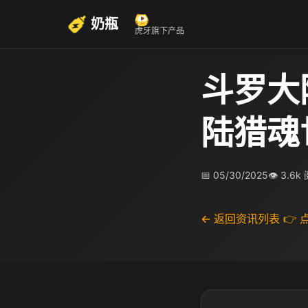
奶瓶
虎牙旗下产品
斗罗大
陆猎魂
📅 05/30/2025
👁 3.6k
← 返回资讯列表
👉