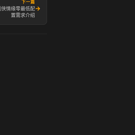
下一篇
→
剑侠情缘零最低配
置需求介绍
玩 Steam 用奶瓶 - 关键时刻奶你一口
奶瓶加速器|广州虎牙信息科技有限公司. 保留所有权利.