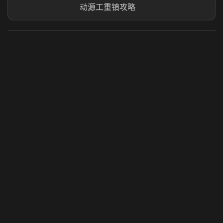
动源工重镇攻略
虎牙奶瓶加速器
玩 Steam 用奶瓶 - 关键时刻奶你一口
© 2025 虎牙奶瓶加速器|广州虎牙信息科技有限公司. 保留