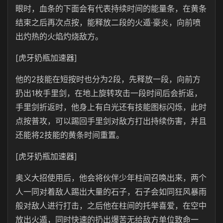
眼时，血条的下面会有代表持续时间的能量条，在黄条
结束之后再次点按，能释放二段的火遁·豪炎，向前喷
出灼热的火焰灼烧敌方。
[虎牙奶瓶加速器]
他的2技能在短按时也分为2段，先释放一段，向前方
扔出1枚手里剑，在地上旋转攻击一段时间后会折返，
手里剑折返时，他身上有白光还有技能图标闪烁，此时
点按普攻，可以踢回手里剑对敌方打出持续伤害，并且
还能将2技能的黄条时间重置。
[虎牙奶瓶加速器]
奥义大招使用后，他会将伙伴少年柱间召唤出来，两个
人一同对着敌人踢出大量的石子，石子会如同狂风暴雨
般对敌人进行打击，之后他在柱间的托举喜爱，在空中
放出火遁，同时快速的扔出爆苦无给敌方单位致命一