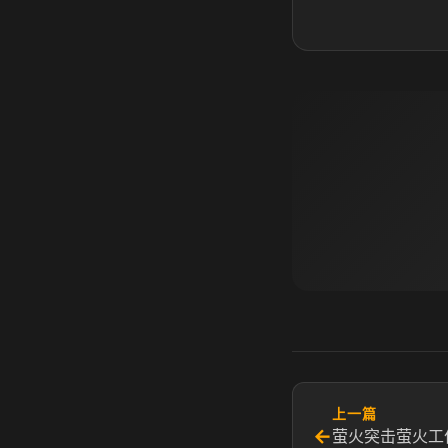
上一篇
←
萤火突击萤火工