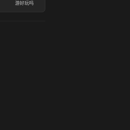
游好玩吗
玩 Steam 用奶瓶 - 关键时刻奶你一口
奶瓶加速器|广州虎牙信息科技有限公司. 保留所有权利.