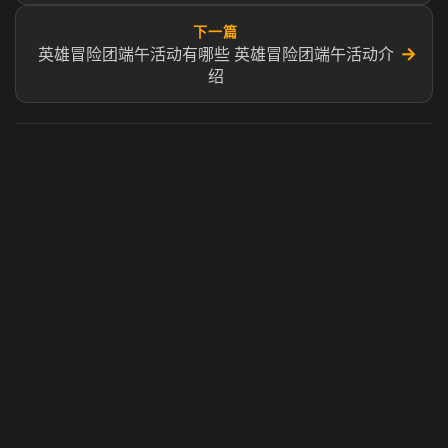
下一篇
→
英雄冒险团端午活动有哪些 英雄冒险团端午活动介
绍
虎牙奶瓶加速器