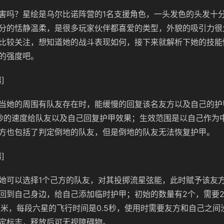
害吗？星绘是乌尔比诺阵营的1名支援角色，一头发色的头发十
分的恬静温柔，是很多玩家伙伴都喜爱的类型，外貌的吸引力很
比较关注，想知道她的战斗表现如何，接下来就解析下她的技能
的强度吧。
]
当她的周围有队友存在时，能缓慢的回复该名友方以及自己的护
秒的速度给队友以及自己回复护甲效果；生效范围是以自己作为中
方也包括了判定倒地的队友，但是倒地的队友无法恢复护甲。
]
她可以选择1个己方的队友，对其投掷流星弦能，此时赋予该友
回到自己身边，给自己添加临时护甲；初始的数量有2个，需要2
0米，每段六星的飞行时间是0.5秒，使用时需要友方和自己之间
定标志，释放后可无视障碍物。