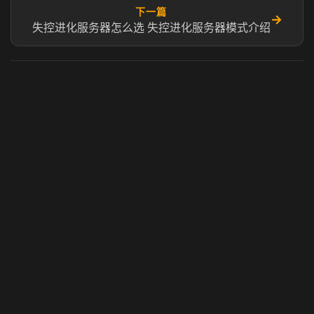
下一篇
→
失控进化服务器怎么选 失控进化服务器模式介绍
虎牙奶瓶加速器
玩 Steam 用奶瓶 - 关键时刻奶你一口