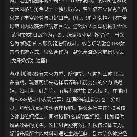
游，是由韩国游戏公司Shift Up开发的。该公司在游戏
美术风格与角色设计上独具匠心，曾凭借不少优秀作品
积累了丰富经验与良好口碑。因此《胜利女神》也在全
球范围内收获大量玩家喜爱。游戏以人类与机械生命体
“莱彻”的末日战争为背景，玩家将化身“指挥官”，带领
名为“妮姬”的人形兵器进行战斗。核心玩法融合TPS射
击与卡牌养成，很适合作为一款休闲游戏来放松身心。
[虎牙奶瓶加速器]
游戏中的妮姬分为火力型、防御型、辅助型三种职业。
在前期，玩家可优先选择培养输出能力强的火力型妮
姬，如丽塔、红莲等。丽塔堪称前期的人权卡，在推图
和BOSS战斗中表现优异；红莲的输出能力也十分可
观，能帮助玩家快速清理怪物。将资源集中在1~2名核
心输出位妮姬上，同时搭配1名辅助型妮姬，比如提供
增益效果的角色。这样组合能有效提升队伍整体实力。
妮姬升级所需的材料可通过主线任务、副本等多种途径