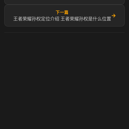
下一篇
→
王者荣耀孙权定位介绍​ 王者荣耀孙权是什么位置
虎牙奶瓶加速器