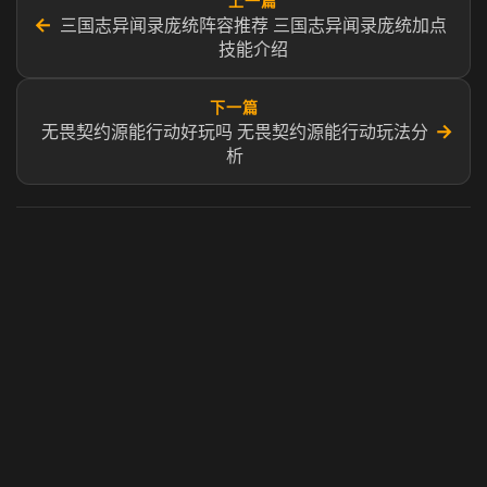
上一篇
←
三国志异闻录庞统阵容推荐 三国志异闻录庞统加点
技能介绍
下一篇
→
无畏契约源能行动好玩吗 无畏契约源能行动玩法分
析