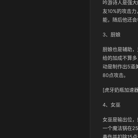
吟游诗人是强大
友10%的攻击
能，随后他还会
3、厨娘
厨娘也是辅助，
给的加成不算多
动是制作出5道
80点攻击。
[虎牙奶瓶加速器
4、女巫
女巫是输出位，
一个魔法锅在2
毒伤并扣除15