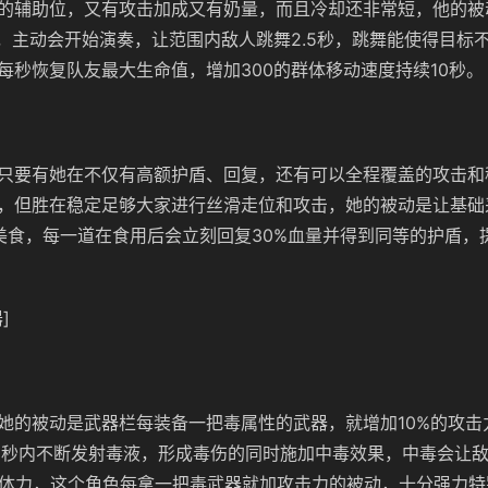
的辅助位，又有攻击加成又有奶量，而且冷却还非常短，他的被
力，主动会开始演奏，让范围内敌人跳舞2.5秒，跳舞能使得目标
每秒恢复队友最大生命值，增加300的群体移动速度持续10秒。
只要有她在不仅有高额护盾、回复，还有可以全程覆盖的攻击和
，但胜在稳定足够大家进行丝滑走位和攻击，她的被动是让基础采
美食，每一道在食用后会立刻回复30%血量并得到同等的护盾，提
]
她的被动是武器栏每装备一把毒属性的武器，就增加10%的攻击
5秒内不断发射毒液，形成毒伤的同时施加中毒效果，中毒会让敌
点体力，这个角色每拿一把毒武器就加攻击力的被动，十分强力