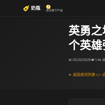
奶瓶
虎牙旗下产品
英勇之
个英雄
📅 05/22/2025
👁 1.4k
← 返回资讯列表
👉