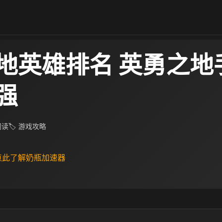
地英雄排名 英勇之地
强
 阅读
🏷 游戏攻略
 点此了解奶瓶加速器