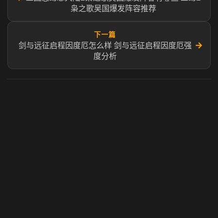
枭之歌吴国爆发阵容推荐
下一篇
→
剑与远征启程因度厄怎么样 剑与远征启程因度厄强
度分析