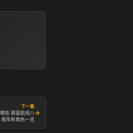
下一篇
→
些​ 碧蓝航线八
周年新角色一览​