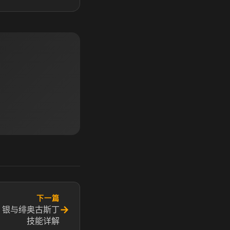
下一篇
→
 银与绯奥古斯丁
技能详解