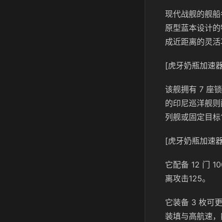
现代战舰的舰船
原型蓝本设计的特
成近距离的灵活
[虎牙奶瓶加速器
该舰拥有 7 座锁
的印尼巡洋舰则配
列舰或固定目标1
[虎牙奶瓶加速器
它配备 12 门
离攻击125。
它装备 3 枚可
装填与高航速，