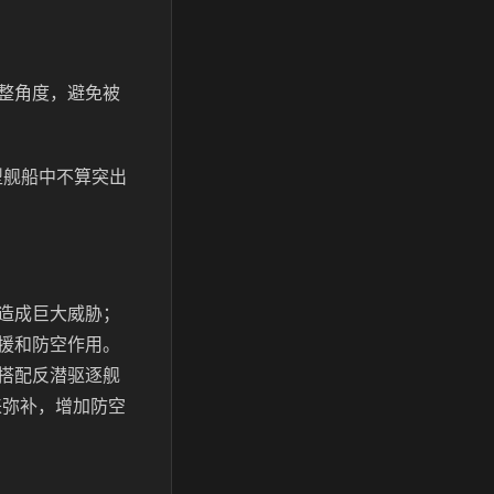
整角度，避免被
类型舰船中不算突出
造成巨大威胁；
援和防空作用。
搭配反潜驱逐舰
来弥补，增加防空