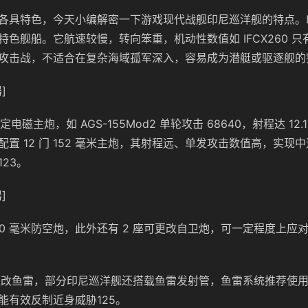
各具特色，今天小编解密一下游戏现代战舰印尼巡洋舰的特点。
色舰船。它航速较慢，转向笨重，机动性数值如 IFCX260 只有
攻击战，不适合在复杂海域孤军深入，容易成为潜艇或驱逐舰的
]
定电磁主炮，如 AGS-155Mod2 单轮攻击 68640，射程达 12
置 12 门 152 毫米主炮，其射程远、单发攻击数值高，实现
23。
]
 100 毫米防空炮，此外还有 2 座可更改自卫炮，可一定程度上
更改鱼雷，部分印尼巡洋舰还搭载鱼雷发射管，鱼雷系统推荐使用 M
能有效反制近身威胁125。