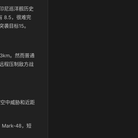
印尼巡洋舰历史
 8.5，很难完
突袭目标15。
.13km。然而普通
中远程压制敌方战
应对空中威胁和近距
ark-48，短