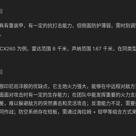
]
具有重装甲，有一定的抗打击能力，但侧面防护薄弱，需时刻调
。
FCX260 为例，雷达范围 8 千米，声纳范围 1.67 千米，在同
]
舰印尼巡洋舰的优缺点，它主炮火力强大，能够在中远程对敌方
面面对攻击时有一定的生存能力；在团队中能发挥重要的火力支
差，难以躲避敌方的突然袭击和灵活攻击；反潜能力不足，需要
同作战；防空系统存在短板，需通过海拉姆 + 铠甲等组合方式