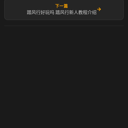
下一篇
→
踏风行好玩吗 踏风行新人教程介绍
虎牙奶瓶加速器
玩 Steam 用奶瓶 - 关键时刻奶你一口