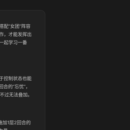
配“女团”阵容
作，才能发挥出
一起学习一番
处于控制状态也能
回合的“忘忧”，
，不过无法叠加。
加1层2回合的