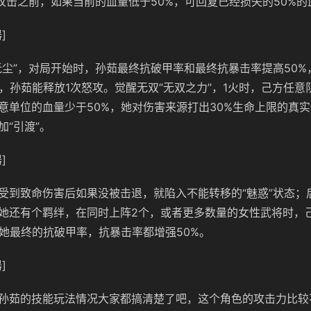
到攻击之前，如果当前的血量低于50%，可回复已经损失的50%的
]
抚尘”，对局开始时，孙茹最终抗破甲率和最终抗暴击率提高50%
时，孙茹能释放1次怒攻。觉醒无双”无双之力”，1火时，己方任
意单位的血量少于50%，她对伤害来源打出30%生命上限的真
加“引渡”。
]
受到致命伤害后如果没被击退，就陷入不能转移的“魅惑”状态；
她还有个羁绊，在同时上阵2个，或者更多数量的女性武将时，
，她最终的抗破甲率，抗暴击率都增强50%。
]
孙茹的技能玩法情况大家都搞清楚了吧，这个角色的攻击力比较