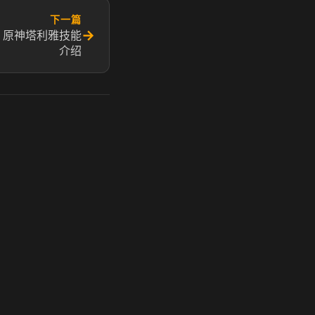
下一篇
→
 原神塔利雅技能
介绍
玩 Steam 用奶瓶 - 关键时刻奶你一口