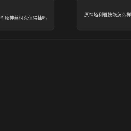
原神塔利雅技能怎么样
样 原神丝柯克值得抽吗