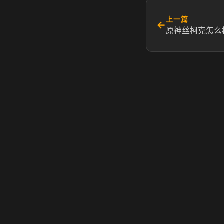
上一篇
←
原神丝柯克怎么
虎牙奶瓶加速器