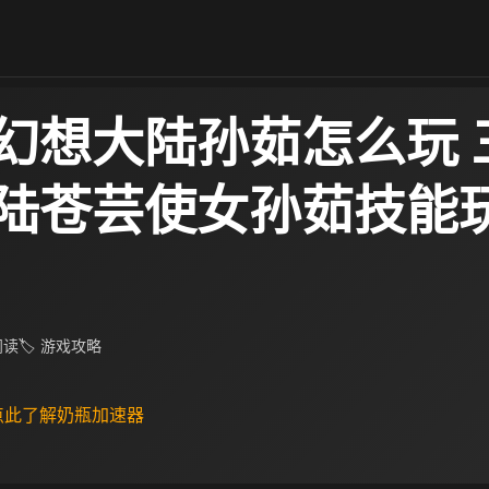
幻想大陆孙茹怎么玩 
陆苍芸使女孙茹技能
 阅读
🏷 游戏攻略
 点此了解奶瓶加速器