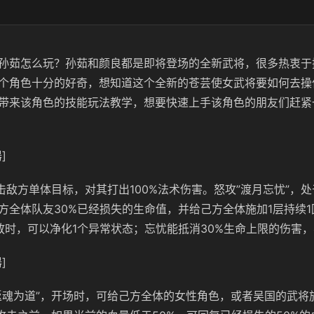
孙茹怎么玩？孙茹和颜良都是即将登场的全新武将，很多热衷于搭
个角色十分的好奇，想知道这个全新的苍芸使女武将要如何去操
带来该角色的技能玩法教学，想要快速上手该角色的朋友们赶紧
]
攻击敌方单体目标，对其打出100%法术伤害。怒攻”渡月忘忧”，
方全体队友30%已经损失的生命值，并给己方全体施加1层持续1
放时，可以净化1个异常状态；忘忧能抵消30%生命上限的伤害
]
返魂为道”，开场时，可给己方全体的女性角色，或者吴国的武将施