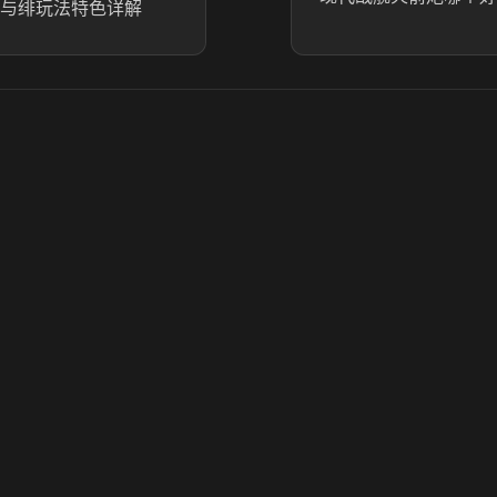
银与绯玩法特色详解
© 2025 虎牙