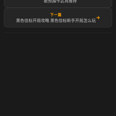
歌预抽卡武将推荐
下一篇
→
黑色信标开局攻略 黑色信标新手开局怎么玩
虎牙奶瓶加速器