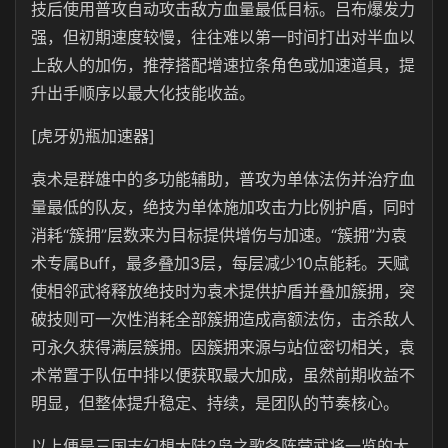
技后使用普攻自动攻击敌方血量最低目标。吕布爆发力
强，但初期速度较慢，往往难以第一时间打出对半血以
上敌人的加伤，推荐搭配增速拉条角色或加速道具，提
升出手顺序以最大化技能收益。
[虎牙奶瓶加速器]
袁术是群雄中的多功能辅助，普攻为单体法伤并治疗血
量最低的队友，绝技为单体施加攻击力比例护盾，同时
消耗“簇拥”层数来为目标提供增伤与加速。“簇拥”为袁
术专属Buff，最多叠加3层，每层减少10点能耗。天赋
使相邻武将释放绝技时为袁术提供护盾并叠加簇拥，突
破技则可一次性消耗全部簇拥造成高额法伤，击杀敌人
可永久获得满层簇拥。因簇拥来源与站位密切相关，袁
术常置于队伍中排以便获取最大加成，虽然前期收益不
明显，但整体提升稳定、持续，是团队的节奏核心。
以上便是三国志幻想大陆2枭之歌各阵营武将一览的大