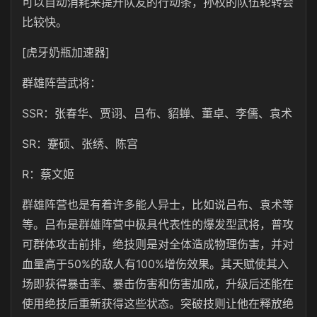
可以自动消耗来提升队友的行动条，孙权的队伍轮转会
比较快。
[虎牙奶瓶加速器]
群雄阵营武将：
SSR：张春华、贾诩、吕布、貂蝉、董卓、李儒、袁术
SR：蹇硕、张绣、陈宫
R：蔡文姬
群雄阵营也是有着许多能人异士，比如说吕布、袁术等
等。吕布是群雄阵营中极具代表性的爆发型武将，普攻
可群体攻击前排，绝技则是对全体造成物理伤害，并对
血量高于50%的敌人有100%增伤效果。其天赋使其入
场即获得暴击率、暴击伤害和伤害加成，升级后还能在
使用绝技后重新获得这些状态。突破技则让他在释放绝