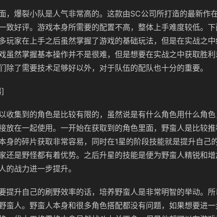
面，爆裂小队是人气非常高的。这款由SC公司所打造的最新作
一致好评。游戏本身所需要的配置不高，整体上手难度较低。下
多玩家在上手之后虽然掌握了游戏的基础玩法，但是在实战之中
戏虽然掌握基本操作并不是很难，但是想要在实战之中获取胜利
们除了需要技术足够好以外，对于队伍的配队也十分的重要。
]
以收集到的角色是比较有限的，虽然说是有什么角色用什么角色
接放在一起使用。一开始在获取到的角色里面，野蛮人是比较推
本身的碎片获取非常容易，同时在1星的阶段技能就是提升自己
家还是野怪都有着优势。之后升星的技能是便为野蛮人精锐和增
人的战力进一步提升。
要提升自己的刷野效率的话，培养野蛮人是非常明智的举动。所
野蛮人。野蛮人本身和很多角色搭配都没有问题，如果想要进一