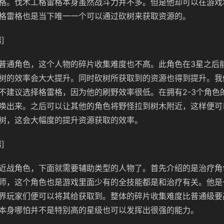
格。伐木工格雷格本身虽然战斗力并不多。但是他却可以在游戏
格雷格也是当下唯一一个可以通过砍树来获取资源的。
]
普通角色，这个人物的碎片收集难度也不高。此角色在3星之后
树的效率会大大提升。同时砍树所获取到的资源也得到提升。我
不建议选择格雷格，因为他的刷野效率很低。在拥有2-3个角色
唤出来。之后可以让其他的角色将野怪拉到树木附近，这样便可
树，这会大幅度的提升资源获取的效率。
]
近战角色，下面就需要辅助类型的人物了。首先介绍的是治疗角
师，这个角色也是游戏里面少有的全技能都是和治疗有关。他是
界玩家们便可以将其给获取到。整体的碎片收集难度比普通级要
本身哪怕并不是特别高的星级也可以发挥出很强的能力。