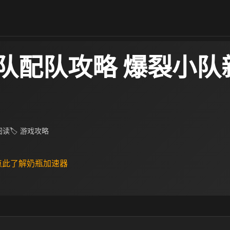
队配队攻略 爆裂小队
 阅读
🏷 游戏攻略
 点此了解奶瓶加速器