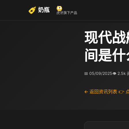
奶瓶
虎牙旗下产品
现代战
间是什
📅 05/09/2025
👁 2.5k
← 返回资讯列表
👉